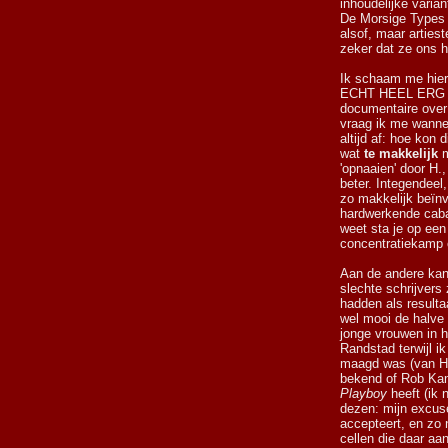
inhoudelijke varia
De Morsige Types l
alsof, maar artiest
zeker dat ze ons 
Ik schaam me hier 
ECHT HEEL ERG DI
documentaire over
vraag ik me wanne
altijd af: hoe kon 
wat
te makkelijk
m
'opnaaien' door H.
beter. Integendeel,
zo makkelijk beïnv
hardwerkende cabar
weet sta je op een
concentratiekamp 
Aan de andere kant
slechte schrijvers
hadden als resulta
wel mooi de halve
jonge vrouwen in 
Randstad terwijl i
maagd was (van H. 
bekend of Rob Ka
Playboy
heeft (ik 
dezen: mijn excuse
accepteert, en zo 
cellen die daar aan