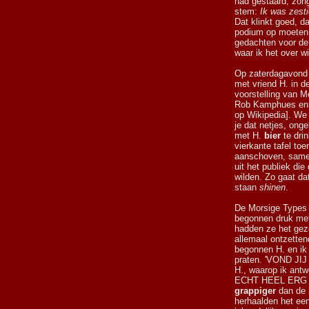
had gestaard, zong
stem:
Ik was zesti
Dat klinkt goed, d
podium op moeten 
gedachten voor de 
waar ik het over w
Op zaterdagavond 
met vriend H. in 
voorstelling van M
Rob Kamphues en 
op Wikipedia]. We
je dat netjes, onge
met H.
bier
te drin
vierkante tafel toe
aanschoven, same
uit het publiek die
wilden. Zo gaat da
staan
shinen
.
De Morsige Types 
begonnen druk met 
hadden ze het geze
allemaal ontzettend
begonnen H. en ik 
praten. 'VOND JI
H., waarop ik ant
ECHT HEEL ERG S
grappiger
dan de h
herhaalden het een