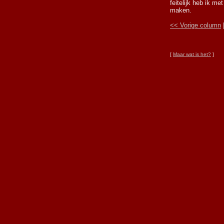
feitelijk heb ik met
maken.
<< Vorige column
[
Maar wat is het?
]