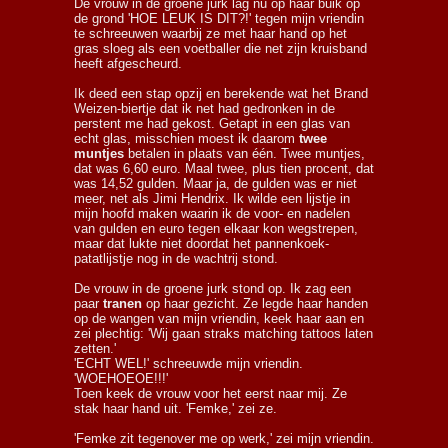
De vrouw in de groene jurk lag nu op haar buik op
de grond 'HOE LEUK IS DIT?!' tegen mijn vriendin
te schreeuwen waarbij ze met haar hand op het
gras sloeg als een voetballer die net zijn kruisband
heeft afgescheurd.
Ik deed een stap opzij en berekende wat het Brand
Weizen-biertje dat ik net had gedronken in de
perstent me had gekost. Getapt in een glas van
echt glas, misschien moest ik daarom
twee
muntjes
betalen in plaats van één. Twee muntjes,
dat was 6,60 euro. Maal twee, plus tien procent, dat
was 14,52 gulden. Maar ja, de gulden was er niet
meer, net als Jimi Hendrix. Ik wilde een lijstje in
mijn hoofd maken waarin ik de voor- en nadelen
van gulden en euro tegen elkaar kon wegstrepen,
maar dat lukte niet doordat het pannenkoek-
patatlijstje nog in de wachtrij stond.
De vrouw in de groene jurk stond op. Ik zag een
paar
tranen
op haar gezicht. Ze legde haar handen
op de wangen van mijn vriendin, keek haar aan en
zei plechtig: 'Wij gaan straks matching tattoos laten
zetten.'
'ECHT WEL!' schreeuwde mijn vriendin.
'WOEHOEOE!!!'
Toen keek de vrouw voor het eerst naar mij. Ze
stak haar hand uit. 'Femke,' zei ze.
'Femke zit tegenover me op werk,' zei mijn vriendin.