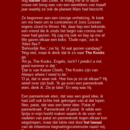
nog
harder
dan zonet. Ik vroeg me af of deze
vrouw net terug was van een wereldreis van twaalf
jaar waarbij ze ook de planeet Mars had bezocht.
Ze begonnen aan een stevige omhelzing. Ik keek
om me heen om te controleren of Joris Linssen
ergens stond te filmen. Hé, daar liep een bekende,
een vriend die ik sinds het begin van corona niet
meer had gezien. Hij zag mij ook en liep op me af.
We gaven elkaar een boks. 'Oude rups,' zei ik.
'Alles flex?'
'Behoorlijk flex,' zei hij. 'Al wat gezien vandaag?'
'Nog niet, maar ik denk dat ik zo naar
The Kooks
ga.'
'Ah ja, The Kooks. Engels, toch?
I predict a riot
,
goed nummer is dat.'
'Dat is van Kaiser Chiefs. The Kooks zijn van
Always where I need to be
.'
'O ja, dat is waar ook. Hoe hou je ze uit elkaar?' Hij
wreef over zijn buik. 'Ik ga even een pannenkoek
eten, denk ik. Zie je later.' En weg was hij.
Een pannenkoek eten, dat was een goed idee, ik
had zelf ook lichte trek gekregen van al dat lopen.
Nee, patat, dat was een beter idee. Patat of
pannenkoek. Pannenkoek of patat. Ik wilde een
lijstje in mijn hoofd maken waarin ik de voor- en
nadelen van patat en pannenkoek tegen elkaar kon
wegstrepen, maar dat lukte niet door
het lawaai
van de inheemse begroetingsceremonie naast mij.