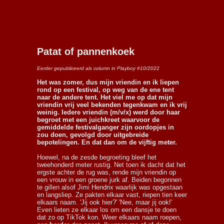
Patat of pannenkoek
Eerder gepubliceerd als column in Playboy #10/2022
Het was zomer, dus mijn vriendin en ik liepen
rond op een festival, op weg van de ene tent
naar de andere tent. Het viel me op dat mijn
vriendin vrij veel bekenden tegenkwam en ik vrij
weinig. Iedere vriendin (m/v/x) werd door haar
begroet met een juichkreet waarvoor de
gemiddelde festivalganger zijn oordopjes in
zou doen, gevolgd door uitgebreide
bepotelingen. En dat dan om de vijftig meter.
Hoewel, na de zesde begroeting bleef het
tweehonderd meter rustig. Net toen ik dacht dat het
ergste achter de rug was, rende mijn vriendin op
een vrouw in een groene jurk af. Beiden begonnen
te gillen alsof Jimi Hendrix waarlijk was opgestaan
en langsliep. Ze pakten elkaar vast, riepen tien keer
elkaars naam. 'Jij ook hier?' 'Nee, maar jij ook!'
Even lieten ze elkaar los om een dansje te doen
dat zo op TikTok kon. Weer elkaars naam roepen,