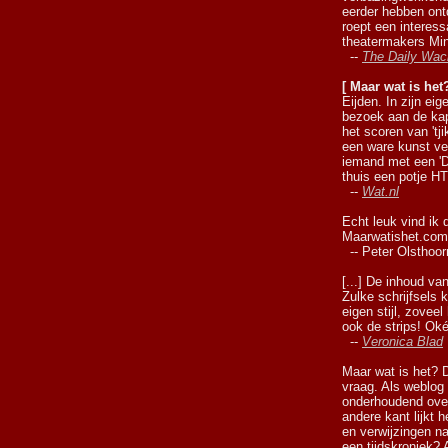
eerder hebben on
roept een interes
theatermakers Min
--
The Daily Wac
[ Maar wat is het?
Eijden. In zijn eig
bezoek aan de kap
het scoren van 'tj
een ware kunst ve
iemand met een 'D
thuis een potje H
--
Wat.nl
Echt leuk vind ik 
Maarwatishet.com
-- Peter Olsthoor
[...] De inhoud va
Zulke schrijfsels 
eigen stijl, zovee
ook de strips! Oké
--
Veronica Blad
Maar wat is het? D
vraag. Als weblog 
onderhoudend over
andere kant lijkt 
en verwijzingen n
een tijdskroniek? 