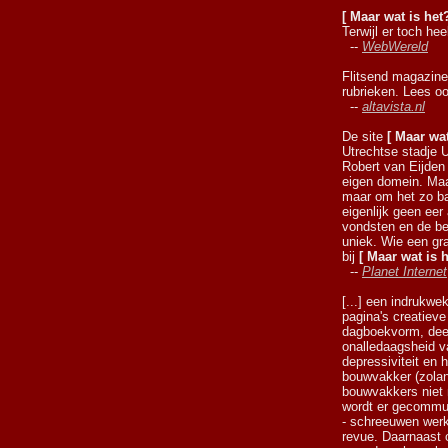
[ Maar wat is het?
Terwijl er toch hee
--
WebWereld
Flitsend magazine
rubrieken. Lees oo
--
altavista.nl
De site
[ Maar wat
Utrechtse stadje 
Robert van Eijden 
eigen domein. Ma
maar om het zo ba
eigenlijk geen eer
vondsten en de be
uniek. Wie een gr
bij
[ Maar wat is h
--
Planet Internet
[...] een indrukw
pagina's creatieve
dagboekvorm, deel
onalledaagsheid v
depressiviteit en 
bouwvakker (zolan
bouwvakkers niet 
wordt er gecommun
- schreeuwen werk
revue. Daarnaast 