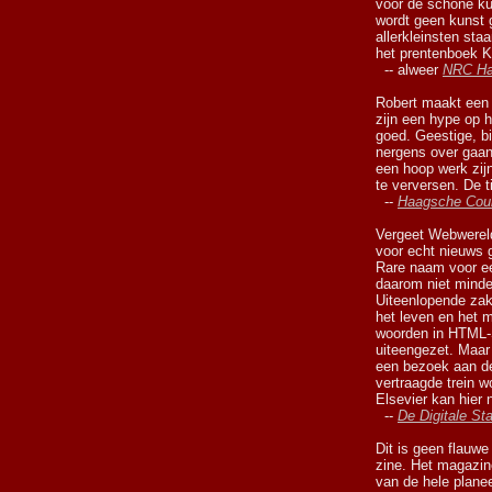
voor de schone ku
wordt geen kunst 
allerkleinsten sta
het prentenboek Ka
-- alweer
NRC Ha
Robert maakt een 
zijn een hype op h
goed. Geestige, bi
nergens over gaan 
een hoop werk zij
te verversen. De t
--
Haagsche Cou
Vergeet Webwereld
voor echt nieuws 
Rare naam voor ee
daarom niet minde
Uiteenlopende zak
het leven en het 
woorden in HTML-S
uiteengezet. Maar
een bezoek aan de
vertraagde trein w
Elsevier kan hier 
--
De Digitale St
Dit is geen flauwe
zine. Het magazin
van de hele planee