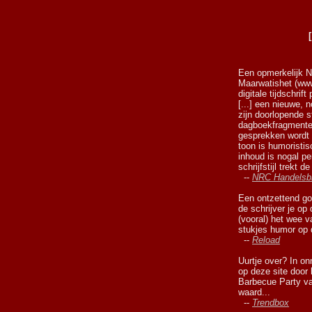
Een opmerkelijk N
Maarwatishet (www
digitale tijdschrif
[...] een nieuwe, 
zijn doorlopende 
dagboekfragmente
gesprekken wordt 
toon is humoristisc
inhoud is nogal pe
schrijfstijl trekt d
--
NRC Handelsb
Een ontzettend go
de schrijver je op
(vooral) het wee 
stukjes humor op d
--
Reload
Uurtje over? In o
op deze site door 
Barbecue Party v
waard...
--
Trendbox