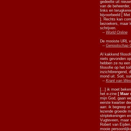
gedeelte uit nieu
van de beheerder, 
links en terugker
bijvoorbeeld [ Me
]. Rechts kan co
bezoekers, maar l
schrijven.
--
World Online
De mooiste URL va
--
Genootschap 
Al kakkend filoso
niets gevonden op 
hebben ze nu een 
filosofie op het to
inzichtbrengend, 
mond uit. Soit, sur
--
Krant van Wes
[...] ik moet beke
het e-zine
[ Maar 
mijn God, gaan we
eerste kwartier de
aan: ik begreep er
lezende groeide m
striptekeningen en
Vugteveen, maar v
Robert van Eijden.
mooie persoonlijke