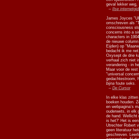
geval lekker weg,
--
Ilse internetgi
James Joyces "Uly
omschreven als "T
consciousness sto
concerns into a sin
characters in 190
de nieuwe column 
Eijden) op "Maarw
bedacht ik me net.
Oxysept de drie ka
verhaal zich niet 
verandering - in h
Maar voor de rest z
"universal concer
gedachtestroom, ho
bijna
foute seks.
--
De Cursor
In elke klas zitten
boeken houden. Ze
en webpagina’s ma
ouderwets, in elk 
de hand. Wellicht 
is het?’ Het is e
Utrechter Robert 
geen literatuur he
geschreven. Leerli