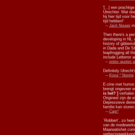
'[...] een prachti
Utrechter. Wat doe
hij hier tijd voor 
tijd hebben!'
--
Jack Nouws
i
Then there's a per
developing in NL.
history of gibberi
in Dada and De Sti
leapfrogging all t
include Letterror 
--
notes quotes p
Definitely Utrecht'
--
Kosa * Nostra
E-zine met humor.
brengt ongeveer e
is het? ]
verhalen 
Origineel zijn de 
Depressieve dieren
familie kan sturen
--
Carp*
`Robbert`, zo heet
van de medewerke
Maarwatishet.com. 
verbazingwekkend 