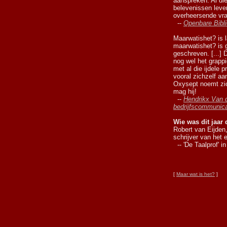
aanspreken. Al di
belevenissen lever
overheersende vraa
--
Openbare Bibli
Maarwatishet? is 
maarwatishet? is 
geschreven. [...]
nog wel het grapp
met al die ijdele p
vooral zichzelf aan
Oxysept noemt zich
mag hij!
--
Hendrikx Van 
bedrijfscommunica
Wie was dit jaar 
Robert van Eijden
schrijver van het
-- 'De Taalprof' i
[
Maar wat is het?
]