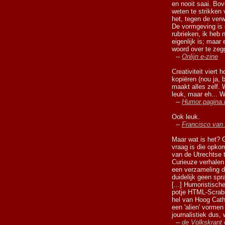
en nooit saai. Bo
weten te strikken
het, tegen de verw
De vormgeving is 
rubrieken, ik heb 
eigenlijk is; maar
woord over te zeg
--
Onlijn e-zine
Creativiteit viert 
kopiëren (nou ja, 
maakt alles zelf. 
leuk, maar eh... W
--
Humor.pagina.
Ook leuk.
--
Francisco van 
Maar wat is het? G
vraag is die opkom
van de Utrechtse t
Curieuze verhalen 
een verzameling de
duidelijk geen sp
[...] Humoristisch
potje HTML-Scrabb
hel van Hoog Cath
een 'alien' vormen
journalistiek dus,
--
de Volkskrant 