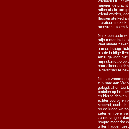
vrienden uit - er 
haperen de prachti
rollen als hij om g
vriend worden, da
flessen sterkedran
literatuur, muziek
meeste stukken K
Nu ik een oude wit
mijn romantische 
veel andere zaken
aan de huidige lich
als de huidige lic
elftal
gewoon niet g
mijn stamcafé op 
naar elkaar en drin
leiderschap te be
Niet zo vreemd du
zijn naar een Verlo
gelegd: af en toe 
bedelen op het ter
en bier te drinken
echter voorbij en 
Vreemd, dacht ik ee
op de kroeg-wc za
zaten en roerei van
ze me vragen, dan 
hoopte maar dat d
giften hadden gesp