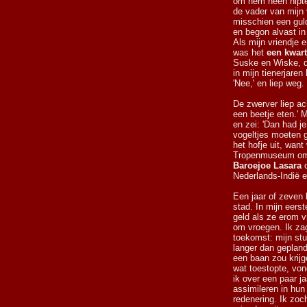
om hem heen hipten
de vader van mijn 
misschien een guld
en begon alvast in
Als mijn vriendje 
was het
een kwart
Suske en Wiske, de
in mijn tienerjare
'Nee,' en liep weg.
De zwerver liep ac
een beetje eten.' 
en zei: 'Dan had j
vogeltjes moeten g
het hofje uit, wan
Tropenmuseum om t
Baroejoe Lasara
o
Nederlands-Indië e
Een jaar of zeven l
stad. In mijn eerst
geld als ze erom v
om vroegen. Ik zag
toekomst: mijn stu
langer dan gepland
een baan zou krijg
wat toestopte, vo
ik over een paar j
assimileren in hu
redenering. Ik zoc