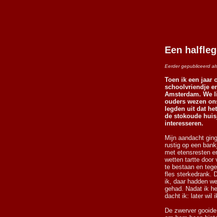
Een halfleg
Eerder gepubliceerd al
Toen ik een jaar 
schoolvriendje en
Amsterdam. We li
ouders wezen ons
legden uit dat he
de stokoude huis
interesseren.
Mijn aandacht ging
rustig op een bankj
met etensresten er
wetten tartte door 
te bestaan en teg
fles sterkedrank. 
ik, daar hadden we
gehad. Nadat ik he
dacht ik: later wil
De zwerver gooide 