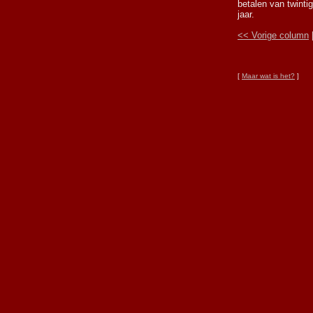
betalen van twint
jaar.
<< Vorige column
[
Maar wat is het?
]