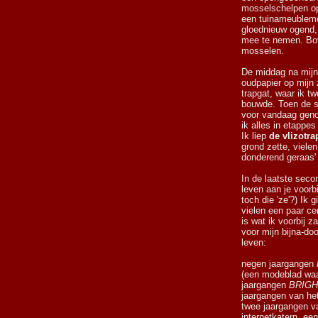
mosselschelpen o
een tuinameubleme
gloednieuw ogend, 
mee te nemen. Bov
mosselen.
De middag na mijn
oudpapier op mijn 
trapgat, waar ik tw
bouwde. Toen de st
voor vandaag gen
ik alles in etappe
Ik liep
de vlizotra
grond zette, viele
donderend geraas'
In de laatste secon
leven aan je voorbi
toch die 'ze'?) Ik 
vielen een paar ce
is wat ik voorbij z
voor mijn bijna-do
leven:
negen jaargangen
(een modeblad wa
jaargangen
BRIGH
jaargangen van he
twee jaargangen 
internetkatern, ee