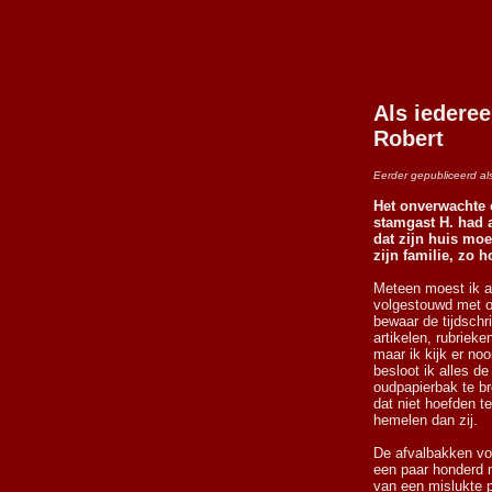
Als iederee
Robert
Eerder gepubliceerd al
Het onverwachte o
stamgast H. had a
dat zijn huis mo
zijn familie, zo h
Meteen moest ik a
volgestouwd met ou
bewaar de tijdschr
artikelen, rubriek
maar ik kijk er noo
besloot ik alles d
oudpapierbak te br
dat niet hoefden t
hemelen dan zij.
De afvalbakken vo
een paar honderd m
van een mislukte p