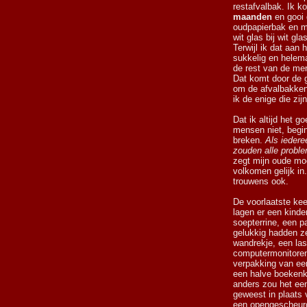
restafvalbak. Ik k
maanden
en gooi 
oudpapierbak en mi
wit glas bij wit gla
Terwijl ik dat aan 
sukkelig en helem
de rest van de me
Dat komt door de 
om de afvalbakken 
ik de enige die zij
Dat ik altijd het 
mensen niet, beg
breken.
Als iedere
zouden alle proble
zegt mijn oude moe
volkomen gelijk in
trouwens ook.
De voorlaatste kee
lagen er een kinde
soepterrine, een p
gelukkig hadden ze
wandrekje, een las
computermonitore
verpakking van een
een halve boekenk
anders zou het e
geweest in plaats 
een opengescheurd