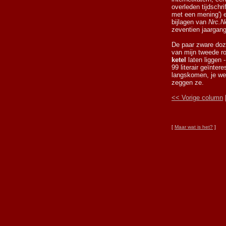
overleden tijdschr
met een mening')
bijlagen van
Nrc.N
zeventien jaargan
De paar zware doz
van mijn tweede ro
ketel
laten liggen 
99 literair geïnte
langskomen, je wee
zeggen ze.
<< Vorige column
[
Maar wat is het?
]